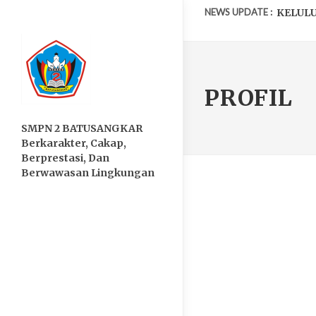
NEWS UPDATE :
KELULU
MENAPA
SISTEM
PROFIL
PENGU
SMPN 2 BATUSANGKAR
TALI K
Berkarakter, Cakap,
SEMARA
Berprestasi, Dan
Berwawasan Lingkungan
MTQ GT
TAKJIL 
PILKETO
BERPRE