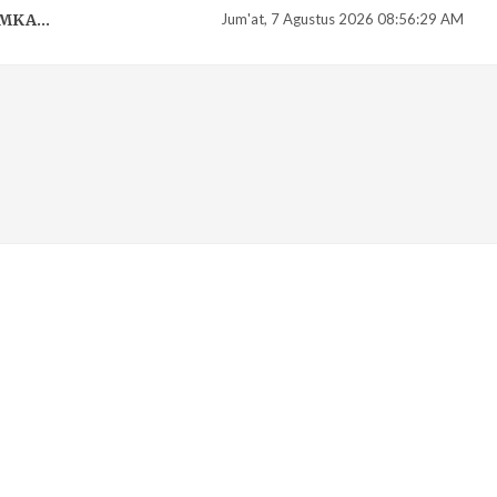
MKA...
Jum'at, 7 Agustus 2026 08:56:29 AM
 GU...
A...
UHAK ...
..