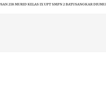
SAN 218 MURID KELAS IX UPT SMPN 2 BATUSANGKAR DIUMU
K JEJAK LAMA, MENJAWAB TANTANGAN BARU; IMPLEMENTASI
 PENERIMAAN MURID BARU (SPMB) UPT SMP NEGERI 2 BATUS
MUMAN KELULUSAN...
ASIH DIBULAN RAMADHAN...
K RAMADHAN UPT SMPN 2 BATUSANGKAR BERSAMA RADIO L
K SMPN 2 BATUSANGKAR...
DAN IFTAR...
S...
STASI; UPT SMPN 2 BATUSANGKAR DIGANJAR BOS PRESTASI.