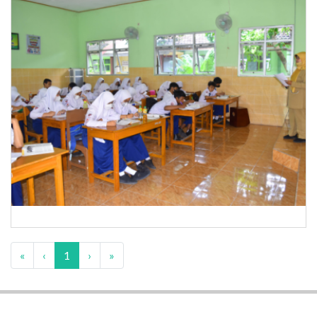
«
‹
1
›
»